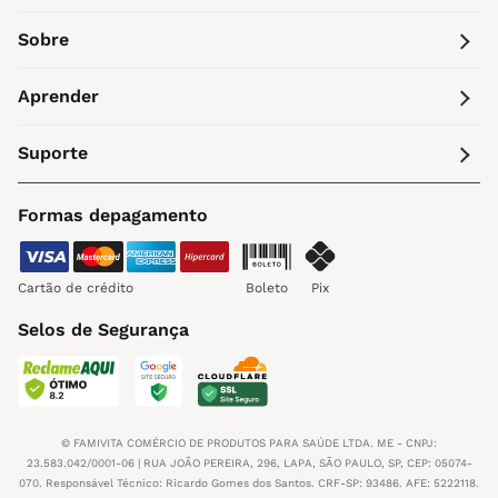
Sobre
Aprender
Suporte
Formas depagamento
Cartão de crédito
Boleto
Pix
Selos de Segurança
© FAMIVITA COMÉRCIO DE PRODUTOS PARA SAÚDE LTDA. ME - CNPJ:
23.583.042/0001-06 | RUA JOÃO PEREIRA, 296, LAPA, SÃO PAULO, SP, CEP: 05074-
070. Responsável Técnico: Ricardo Gomes dos Santos. CRF-SP: 93486. AFE: 5222118.