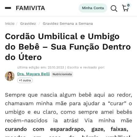
0
Minha Conta
Início
Gravidez
Gravidez Semana a Semana
Cordão Umbilical e Umbigo
do Bebê – Sua Função Dentro
do Útero
última edição em: 23.10.2023
|
Escrito e revisado por:
Dra. Mayara Belli
Nutricionista
+1 outra
Sempre que nascia algum bebê aqui ao redor,
chamavam minha mãe para ajudar a “curar” o
umbigo e eu claro, como sempre amei bebês
recém-nascidos ia atrás! Via minha mãe
curando com esparadrapo, gaze, faixas,