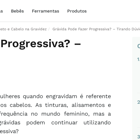
as
Bebês
Ferramentas
Produtos
sto e Cabelo na Gravidez
Grávida Pode Fazer Progressiva? – Tirando Dúv
 Progressiva? –
1
lheres quando engravidam é referente
2
os cabelos. As tinturas, alisamentos e
 frequência no mundo feminino, mas a
ávidas podem continuar utilizando
essiva?
3