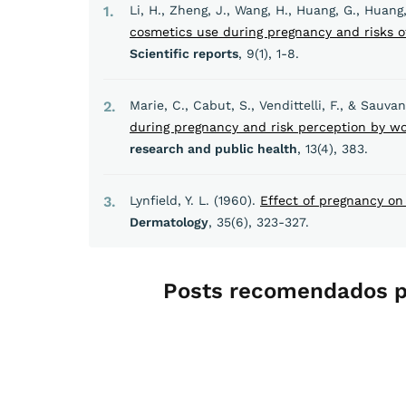
1
Li, H., Zheng, J., Wang, H., Huang, G., Huang,
cosmetics use during pregnancy and risks o
Scientific reports
, 9(1), 1-8.
2
Marie, C., Cabut, S., Vendittelli, F., & Sauva
during pregnancy and risk perception by 
research and public health
, 13(4), 383.
3
Lynfield, Y. L. (1960).
Effect of pregnancy on
Dermatology
, 35(6), 323-327.
Posts recomendados p