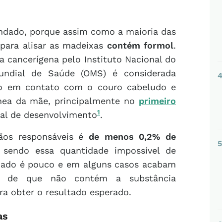
endado, porque assim como a maioria das
s para alisar as madeixas
contém formol
.
a cancerígena pelo Instituto Nacional do
undial de Saúde (OMS) é considerada
 em contato com o couro cabeludo e
nea da mãe, principalmente no
primeiro
1
ial de desenvolvimento
.
ãos responsáveis é
de menos 0,2% de
5
 sendo essa quantidade impossível de
uidado é pouco e em alguns casos acabam
as de que não contém a substância
ra obter o resultado esperado.
as