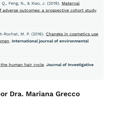
 Q., Feng, N., & Xiao, J. (2019).
Maternal
f adverse outcomes: a prospective cohort study
.
nt-Rochat, M. P. (2016).
Changes in cosmetics use
women
.
International journal of environmental
 the human hair cycle
.
Journal of Investigative
or Dra. Mariana Grecco