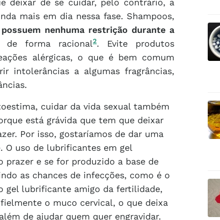
 deixar de se cuidar, pelo contrário, a
inda mais em dia nessa fase. Shampoos,
 possuem nenhuma restrição durante a
2
 de forma racional
. Evite produtos
eações alérgicas, o que é bem comum
r intolerâncias a algumas fragrâncias,
ncias.
toestima, cuidar da vida sexual também
rque está grávida que tem que deixar
azer. Por isso, gostaríamos de dar uma
 O uso de lubrificantes em gel
 prazer e se for produzido a base de
zindo as chances de infecções, como é o
 gel lubrificante amigo da fertilidade,
 fielmente o muco cervical, o que deixa
 além de ajudar quem quer engravidar.