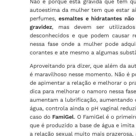
Não é porque esta grávida que tem que
autoestima da mulher tem que estar a
perfumes,
esmaltes e hidratantes não
gravidez
, mas devem ser utilizados
desconhecidos e que podem causar r
nessa fase onde a mulher pode adquiri
corantes e ate mesmo a algumas substâ
Aproveitando pra dizer, que além da au
é maravilhoso nesse momento. Não é po
de apimentar a relação e melhorar o pr
dica para melhorar o namoro nessa fase.
aumentam a lubrificação, aumentando o
água, controla ainda o pH vaginal redu
caso do
FamiGel
. O FamiGel é o primeiro
que é produzido a base de água e imita
a relação sexual muito mais prazerosa,