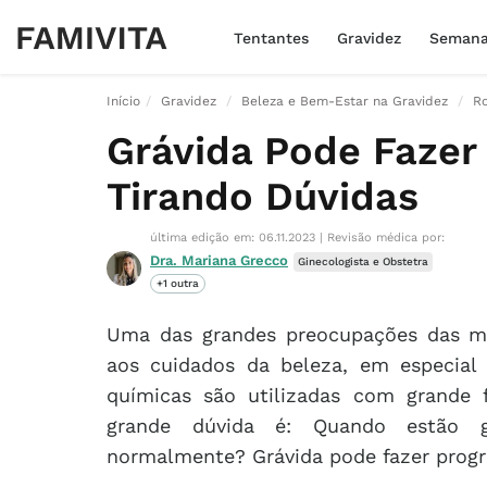
Tentantes
Gravidez
Seman
Início
Gravidez
Beleza e Bem-Estar na Gravidez
Ro
Grávida Pode Fazer
Tirando Dúvidas
última edição em: 06.11.2023
|
Revisão médica por:
Dra. Mariana Grecco
Ginecologista e Obstetra
+1 outra
Uma das grandes preocupações das mu
aos cuidados da beleza, em especial 
químicas são utilizadas com grande
grande dúvida é: Quando estão gr
normalmente? Grávida pode fazer progr