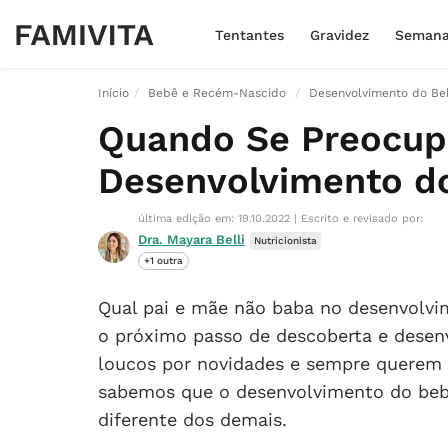
Tentantes
Gravidez
Seman
Início
Bebê e Recém-Nascido
Desenvolvimento do Be
Quando Se Preocup
Desenvolvimento d
última edição em: 19.10.2022
|
Escrito e revisado por:
Dra. Mayara Belli
Nutricionista
+1 outra
Qual pai e mãe não baba no desenvolvi
o próximo passo de descoberta e desenv
loucos por novidades e sempre querem 
sabemos que o desenvolvimento do beb
diferente dos demais.