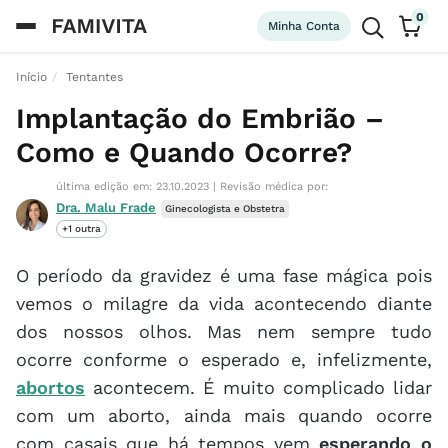
0
Minha Conta
Início
Tentantes
Implantação do Embrião –
Como e Quando Ocorre?
última edição em: 23.10.2023
|
Revisão médica por:
Dra. Malu Frade
Ginecologista e Obstetra
+1 outra
O período da gravidez é uma fase mágica pois
vemos o milagre da vida acontecendo diante
dos nossos olhos. Mas nem sempre tudo
ocorre conforme o esperado e, infelizmente,
abortos
acontecem. É muito complicado lidar
com um aborto, ainda mais quando ocorre
com casais que há tempos vem
esperando o