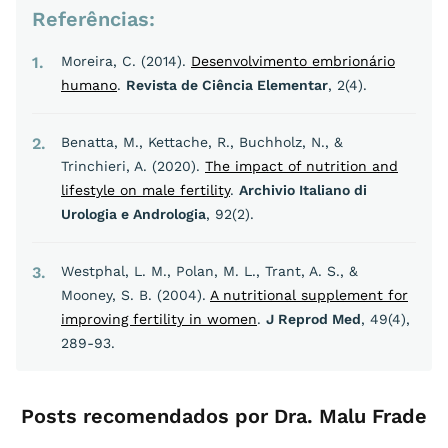
Referências:
1
Moreira, C. (2014).
Desenvolvimento embrionário
humano
.
Revista de Ciência Elementar
, 2(4).
2
Benatta, M., Kettache, R., Buchholz, N., &
Trinchieri, A. (2020).
The impact of nutrition and
lifestyle on male fertility
.
Archivio Italiano di
Urologia e Andrologia
, 92(2).
3
Westphal, L. M., Polan, M. L., Trant, A. S., &
Mooney, S. B. (2004).
A nutritional supplement for
improving fertility in women
.
J Reprod Med
, 49(4),
289-93.
Posts recomendados por Dra. Malu Frade